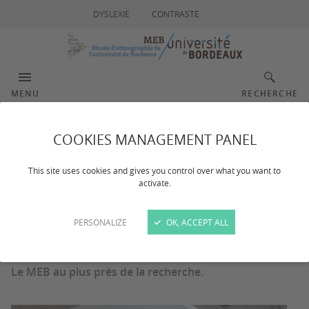
DYSLEXIE
CONTRASTE
MENU
RECHERCHE
Documentation et
COOKIES MANAGEMENT PANEL
recherche
This site uses cookies and gives you control over what you want to
activate.
PERSONALIZE
OK, ACCEPT ALL
Dernière mise à jour :
le 07/11/2023
Le MEB au plus près de la recherche.