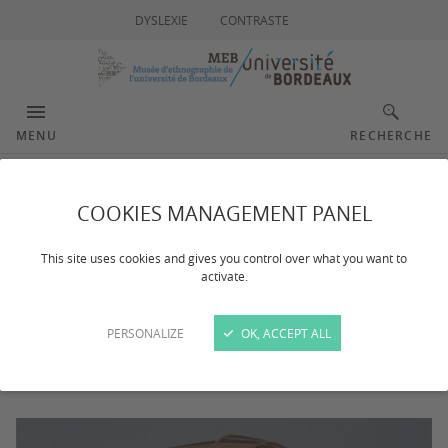
DYSLEXIE
CONTRASTE
MENU
RECHERCHE
Jonques
COOKIES MANAGEMENT PANEL
This site uses cookies and gives you control over what you want to
activate.
Dernière mise à jour :
le 07/11/2023
PERSONALIZE
OK, ACCEPT ALL
Du 4 janvier 2011 au 30 mars 2011. Exposition
consacrée aux maquettes de jonques.